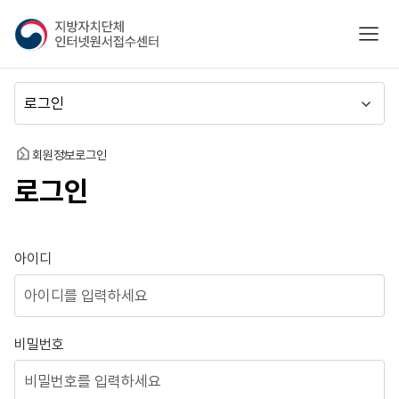
지
모바
방
자
치
메
단
뉴
체
이
인
동
홈
회원정보
로그인
터
로그인
넷
원
서
접
로그인
아이디
수
센
터
비밀번호