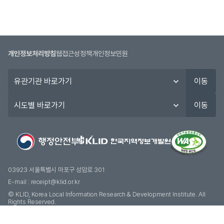
개인정보처리방침
웹접근성정책
개인정보민원
유
이동
관
기
시
이동
관
도
바
별
로
바
가
로
기
가
기
03923 서울특별시 마포구 성암로 301
E-mail :
receipt@klid.or.kr
© KLID, Korea Local Information Research & Development Institute. AII
Rights Reserved.