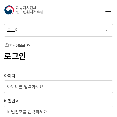
지
모바
방
자
치
메
단
뉴
체
이
인
동
홈
회원정보
로그인
터
로그인
넷
원
서
접
로그인
아이디
수
센
터
비밀번호