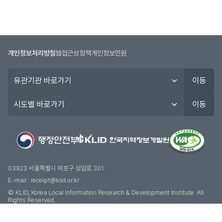
개인정보처리방침
웹접근성정책
개인정보민원
유
이동
관
기
시
이동
관
도
바
별
로
바
가
로
기
가
기
03923 서울특별시 마포구 성암로 301
E-mail :
receipt@klid.or.kr
© KLID, Korea Local Information Research & Development Institute. AII
Rights Reserved.