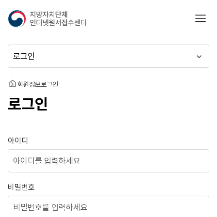
지
모바
방
자
치
메
단
뉴
체
이
인
동
홈
회원정보
로그인
터
로그인
넷
원
서
접
로그인
아이디
수
센
터
비밀번호