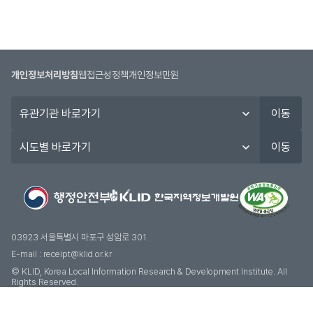
개인정보처리방침
웹접근성정책
개인정보민원
유
이동
관
기
시
이동
관
도
바
별
로
바
가
로
기
가
기
03923 서울특별시 마포구 성암로 301
E-mail :
receipt@klid.or.kr
© KLID, Korea Local Information Research & Development Institute. AII
Rights Reserved.