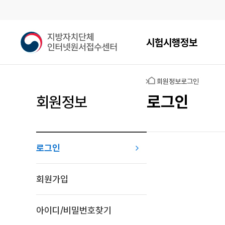
메인메뉴
지
시험시행정보
방
자
치
홈
회원정보
로그인
단
체
로그인
회원정보
인
터
넷
원
로그인
서
접
로그인
수
회원가입
센
터
아이디/비밀번호찾기