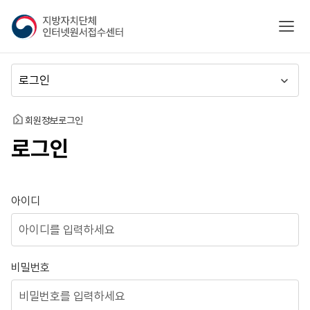
지
모바
방
자
치
메
단
뉴
체
이
인
동
홈
회원정보
로그인
터
로그인
넷
원
서
접
로그인
아이디
수
센
터
비밀번호