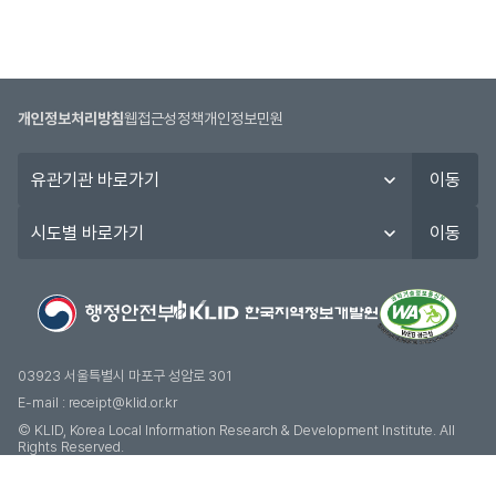
개인정보처리방침
웹접근성정책
개인정보민원
유
이동
관
기
시
이동
관
도
바
별
로
바
가
로
기
가
기
03923 서울특별시 마포구 성암로 301
E-mail :
receipt@klid.or.kr
© KLID, Korea Local Information Research & Development Institute. AII
Rights Reserved.