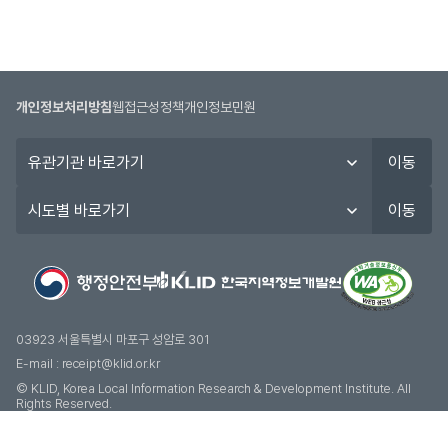
개인정보처리방침
웹접근성정책
개인정보민원
유
이동
관
기
시
이동
관
도
바
별
로
바
가
로
기
가
기
03923 서울특별시 마포구 성암로 301
E-mail :
receipt@klid.or.kr
© KLID, Korea Local Information Research & Development Institute. AII
Rights Reserved.