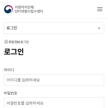
지
모바
방
자
치
메
단
뉴
체
이
인
동
홈
회원정보
로그인
터
로그인
넷
원
서
접
로그인
아이디
수
센
터
비밀번호