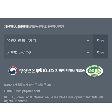
개인정보처리방침
웹접근성정책
개인정보민원
유
이동
관
기
시
이동
관
도
바
별
로
바
가
로
기
가
기
03923 서울특별시 마포구 성암로 301
E-mail :
receipt@klid.or.kr
© KLID, Korea Local Information Research & Development Institute. AII
Rights Reserved.