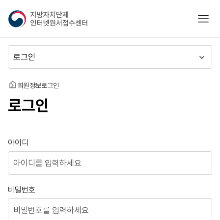
지
모바
방
자
치
메
단
뉴
체
이
인
동
홈
회원정보
로그인
터
로그인
넷
원
서
접
로그인
아이디
수
센
터
비밀번호