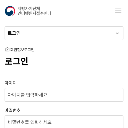
지
모바
방
자
치
메
단
뉴
체
이
인
동
홈
회원정보
로그인
터
로그인
넷
원
서
접
로그인
아이디
수
센
터
비밀번호