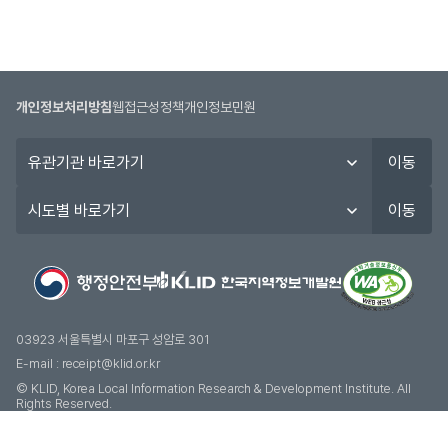
개인정보처리방침
웹접근성정책
개인정보민원
유
이동
관
기
시
이동
관
도
바
별
로
바
가
로
기
가
기
03923 서울특별시 마포구 성암로 301
E-mail :
receipt@klid.or.kr
© KLID, Korea Local Information Research & Development Institute. AII
Rights Reserved.