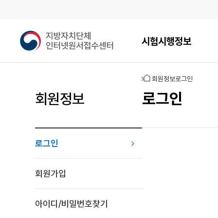
메인메뉴
지
시험시행정보
방
자
치
홈
회원정보
로그인
단
체
로그인
회원정보
인
터
넷
원
로그인
서
접
로그인
수
회원가입
센
터
아이디/비밀번호찾기