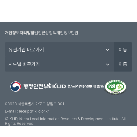
개인정보처리방침
웹접근성정책
개인정보민원
유
이동
관
기
시
이동
관
도
바
별
로
바
가
로
기
가
기
03923 서울특별시 마포구 성암로 301
E-mail :
receipt@klid.or.kr
© KLID, Korea Local Information Research & Development Institute. AII
Rights Reserved.