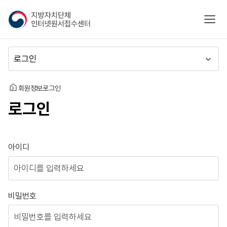
지
모바
방
자
치
메
단
뉴
체
이
인
동
홈
회원정보
로그인
터
로그인
넷
원
서
접
로그인
아이디
수
센
터
비밀번호