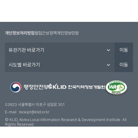
개인정보처리방침
웹접근성정책
개인정보민원
유
이동
관
기
시
이동
관
도
바
별
로
바
가
로
기
가
기
03923 서울특별시 마포구 성암로 301
E-mail :
receipt@klid.or.kr
© KLID, Korea Local Information Research & Development Institute. AII
Rights Reserved.