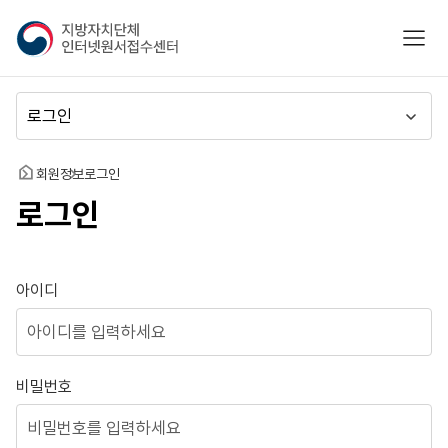
지
모바
방
자
치
메
단
뉴
체
이
인
동
홈
회원정보
로그인
터
로그인
넷
원
서
접
로그인
아이디
수
센
터
비밀번호