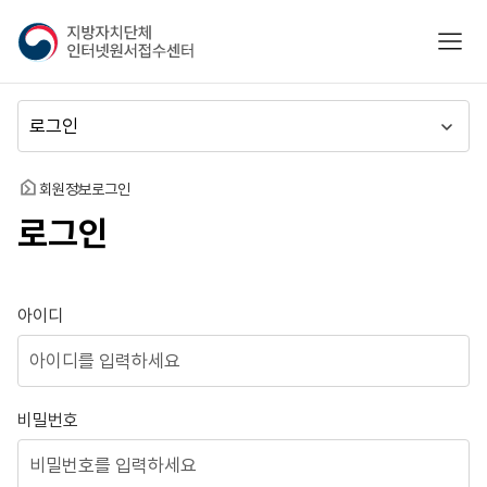
지
모바
방
자
치
메
단
뉴
체
이
인
동
홈
회원정보
로그인
터
로그인
넷
원
서
접
로그인
아이디
수
센
터
비밀번호