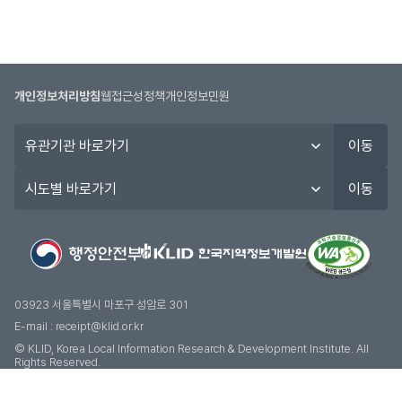
개인정보처리방침
웹접근성정책
개인정보민원
유
이동
관
기
시
이동
관
도
바
별
로
바
가
로
기
가
기
03923 서울특별시 마포구 성암로 301
E-mail :
receipt@klid.or.kr
© KLID, Korea Local Information Research & Development Institute. AII
Rights Reserved.