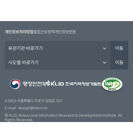
개인정보처리방침
웹접근성정책
개인정보민원
유
이동
관
기
시
이동
관
도
바
별
로
바
가
로
기
가
기
03923 서울특별시 마포구 성암로 301
E-mail :
receipt@klid.or.kr
© KLID, Korea Local Information Research & Development Institute. AII
Rights Reserved.