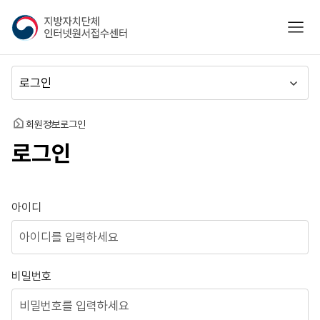
지
모바
방
자
치
메
단
뉴
체
이
인
동
홈
회원정보
로그인
터
로그인
넷
원
서
접
로그인
아이디
수
센
터
비밀번호