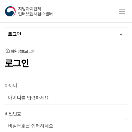
지
모바
방
자
치
메
단
뉴
체
이
인
동
홈
회원정보
로그인
터
로그인
넷
원
서
접
로그인
아이디
수
센
터
비밀번호