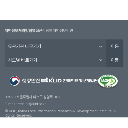
개인정보처리방침
웹접근성정책
개인정보민원
유
이동
관
기
시
이동
관
도
바
별
로
바
가
로
기
가
기
03923 서울특별시 마포구 성암로 301
E-mail :
receipt@klid.or.kr
© KLID, Korea Local Information Research & Development Institute. AII
Rights Reserved.