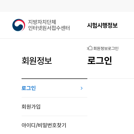
메인메뉴
지
시험시행정보
방
자
치
홈
회원정보
로그인
단
체
로그인
회원정보
인
터
넷
원
로그인
서
접
로그인
수
회원가입
센
터
아이디/비밀번호찾기