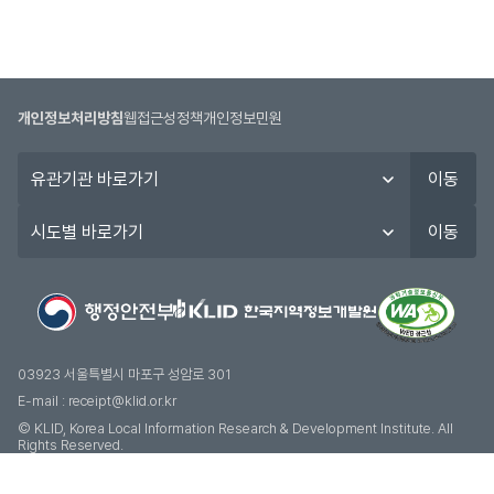
개인정보처리방침
웹접근성정책
개인정보민원
유
이동
관
기
시
이동
관
도
바
별
로
바
가
로
기
가
기
03923 서울특별시 마포구 성암로 301
E-mail :
receipt@klid.or.kr
© KLID, Korea Local Information Research & Development Institute. AII
Rights Reserved.