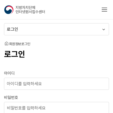
지
모바
방
자
치
메
단
뉴
체
이
인
동
홈
회원정보
로그인
터
로그인
넷
원
서
접
로그인
아이디
수
센
터
비밀번호