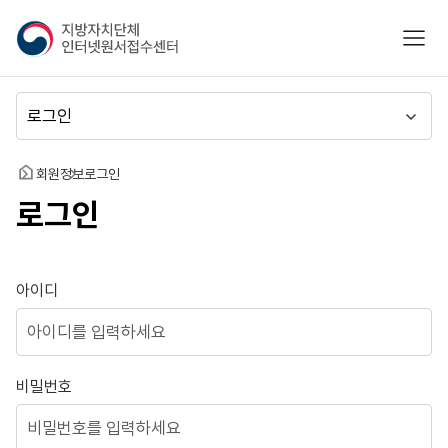
지
모바
방
자
치
메
단
뉴
체
이
인
동
홈
회원정보
로그인
터
로그인
넷
원
서
접
로그인
아이디
수
센
터
비밀번호