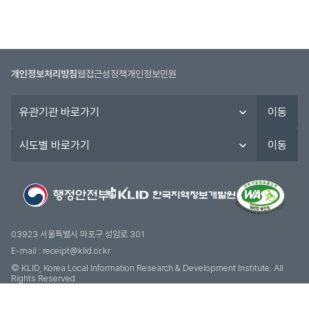
개인정보처리방침
웹접근성정책
개인정보민원
유
이동
관
기
시
이동
관
도
바
별
로
바
가
로
기
가
기
03923 서울특별시 마포구 성암로 301
E-mail :
receipt@klid.or.kr
© KLID, Korea Local Information Research & Development Institute. AII
Rights Reserved.