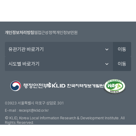
개인정보처리방침
웹접근성정책
개인정보민원
유
이동
관
기
시
이동
관
도
바
별
로
바
가
로
기
가
기
03923 서울특별시 마포구 성암로 301
E-mail :
receipt@klid.or.kr
© KLID, Korea Local Information Research & Development Institute. AII
Rights Reserved.