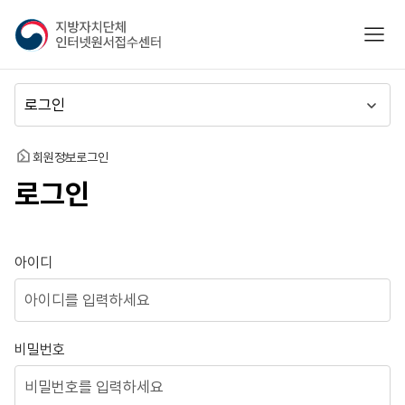
지
모바
방
자
치
메
단
뉴
체
이
인
동
홈
회원정보
로그인
터
로그인
넷
원
서
접
로그인
아이디
수
센
터
비밀번호