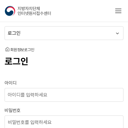
지
모바
방
자
치
메
단
뉴
체
이
인
동
홈
회원정보
로그인
터
로그인
넷
원
서
접
로그인
아이디
수
센
터
비밀번호