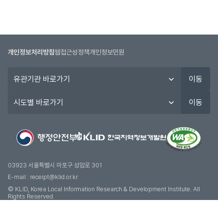
개인정보처리방침
웹접근성정책
개인정보민원
유
이동
관
기
시
이동
관
도
바
별
로
바
가
로
기
가
기
03923 서울특별시 마포구 성암로 301
E-mail :
receipt@klid.or.kr
© KLID, Korea Local Information Research & Development Institute. AII
Rights Reserved.