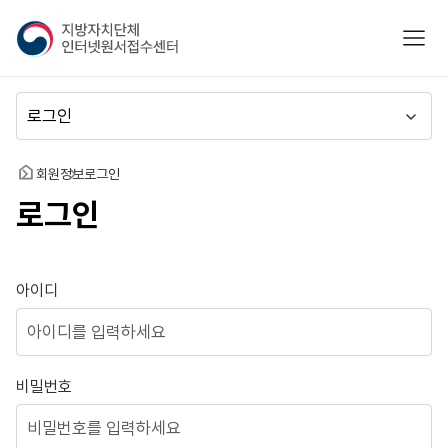
지
모바
방
자
치
메
단
뉴
체
이
인
동
홈
회원정보
로그인
터
로그인
넷
원
서
접
로그인
아이디
수
센
터
비밀번호