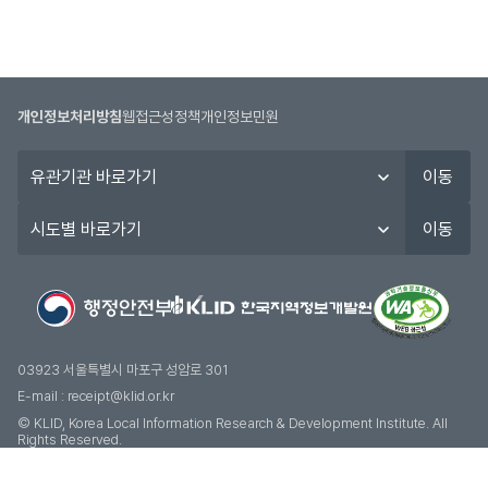
개인정보처리방침
웹접근성정책
개인정보민원
유
이동
관
기
시
이동
관
도
바
별
로
바
가
로
기
가
기
03923 서울특별시 마포구 성암로 301
E-mail :
receipt@klid.or.kr
© KLID, Korea Local Information Research & Development Institute. AII
Rights Reserved.