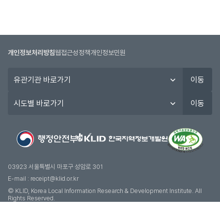
개인정보처리방침
웹접근성정책
개인정보민원
유
이동
관
기
시
이동
관
도
바
별
로
바
가
로
기
가
기
03923 서울특별시 마포구 성암로 301
E-mail :
receipt@klid.or.kr
© KLID, Korea Local Information Research & Development Institute. AII
Rights Reserved.