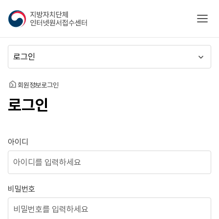
지
모바
방
자
치
메
단
뉴
체
이
인
동
홈
회원정보
로그인
터
로그인
넷
원
서
접
로그인
아이디
수
센
터
비밀번호