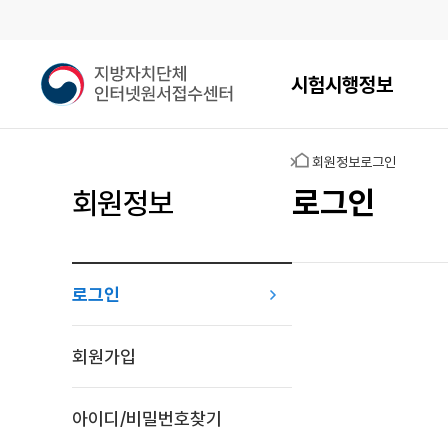
메인메뉴
지
시험시행정보
방
자
치
홈
회원정보
로그인
단
체
로그인
회원정보
인
터
넷
원
로그인
서
접
로그인
수
회원가입
센
터
아이디/비밀번호찾기