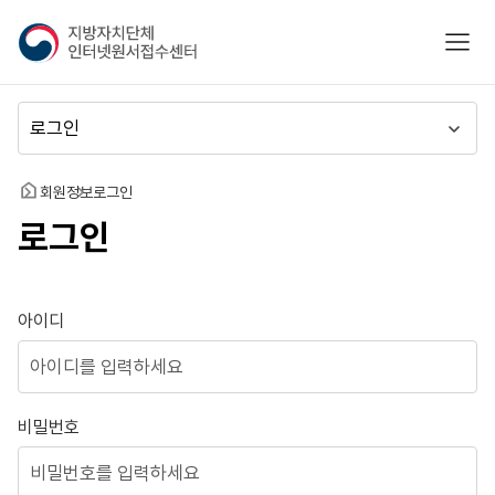
지
모바
방
자
치
메
단
뉴
체
이
인
동
홈
회원정보
로그인
터
로그인
넷
원
서
접
로그인
아이디
수
센
터
비밀번호