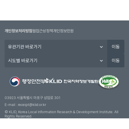
개인정보처리방침
웹접근성정책
개인정보민원
유
이동
관
기
시
이동
관
도
바
별
로
바
가
로
기
가
기
03923 서울특별시 마포구 성암로 301
E-mail :
receipt@klid.or.kr
© KLID, Korea Local Information Research & Development Institute. AII
Rights Reserved.