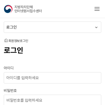
지
모바
방
자
치
메
단
뉴
체
이
인
동
홈
회원정보
로그인
터
로그인
넷
원
서
접
로그인
아이디
수
센
터
비밀번호