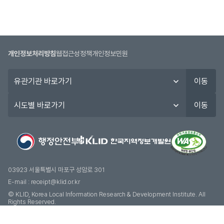
개인정보처리방침
웹접근성정책
개인정보민원
유
이동
관
기
시
이동
관
도
바
별
로
바
가
로
기
가
기
03923 서울특별시 마포구 성암로 301
E-mail :
receipt@klid.or.kr
© KLID, Korea Local Information Research & Development Institute. AII
Rights Reserved.