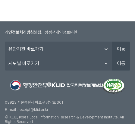
개인정보처리방침
웹접근성정책
개인정보민원
유
이동
관
기
시
이동
관
도
바
별
로
바
가
로
기
가
기
03923 서울특별시 마포구 성암로 301
E-mail :
receipt@klid.or.kr
© KLID, Korea Local Information Research & Development Institute. AII
Rights Reserved.