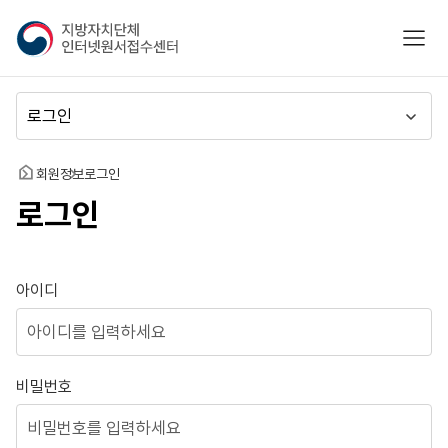
지
모바
방
자
치
메
단
뉴
체
이
인
동
홈
회원정보
로그인
터
로그인
넷
원
서
접
로그인
아이디
수
센
터
비밀번호