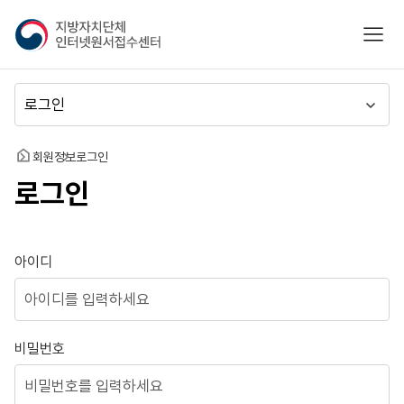
지
모바
방
자
치
메
단
뉴
체
이
인
동
홈
회원정보
로그인
터
로그인
넷
원
서
접
로그인
아이디
수
센
터
비밀번호