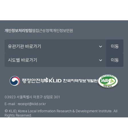
개인정보처리방침
웹접근성정책
개인정보민원
유
이동
관
기
시
이동
관
도
바
별
로
바
가
로
기
가
기
03923 서울특별시 마포구 성암로 301
E-mail :
receipt@klid.or.kr
© KLID, Korea Local Information Research & Development Institute. AII
Rights Reserved.