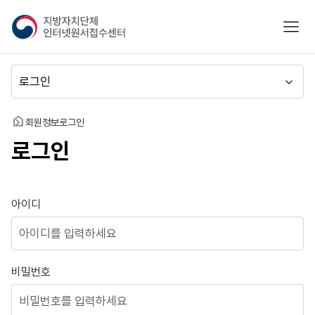
지
모바
방
자
치
메
단
뉴
체
이
인
동
홈
회원정보
로그인
터
로그인
넷
원
서
접
로그인
아이디
수
센
터
비밀번호