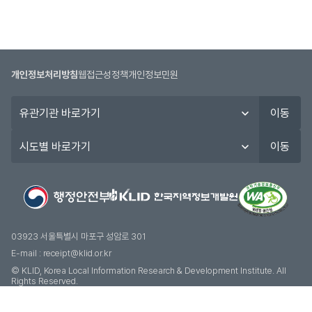
개인정보처리방침
웹접근성정책
개인정보민원
유
이동
관
기
시
이동
관
도
바
별
로
바
가
로
기
가
기
03923 서울특별시 마포구 성암로 301
E-mail :
receipt@klid.or.kr
© KLID, Korea Local Information Research & Development Institute. AII
Rights Reserved.