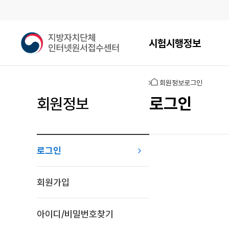
메인메뉴
지
시험시행정보
방
자
치
홈
회원정보
로그인
단
체
로그인
회원정보
인
터
넷
원
로그인
서
접
로그인
수
회원가입
센
터
아이디/비밀번호찾기