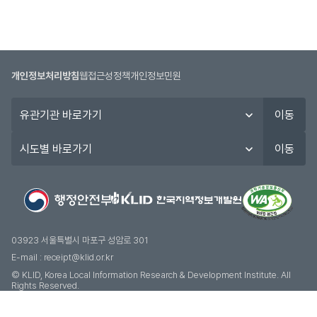
개인정보처리방침
웹접근성정책
개인정보민원
유
이동
관
기
시
이동
관
도
바
별
로
바
가
로
기
가
기
03923 서울특별시 마포구 성암로 301
E-mail :
receipt@klid.or.kr
© KLID, Korea Local Information Research & Development Institute. AII
Rights Reserved.