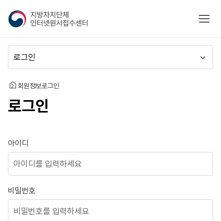
지
모바
방
자
치
메
단
뉴
체
이
인
동
홈
회원정보
로그인
터
로그인
넷
원
서
접
로그인
아이디
수
센
터
비밀번호