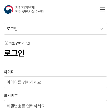
지
모바
방
자
치
메
단
뉴
체
이
인
동
홈
회원정보
로그인
터
로그인
넷
원
서
접
로그인
아이디
수
센
터
비밀번호