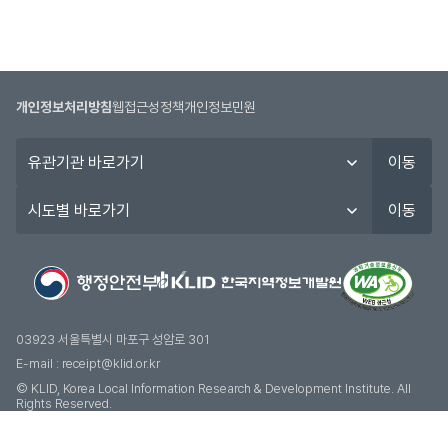
개인정보처리방침
웹접근성정책
개인정보민원
유
이동
관
기
시
이동
관
도
바
별
로
바
가
로
기
가
기
03923 서울특별시 마포구 성암로 301
E-mail :
receipt@klid.or.kr
© KLID, Korea Local Information Research & Development Institute. AII
Rights Reserved.