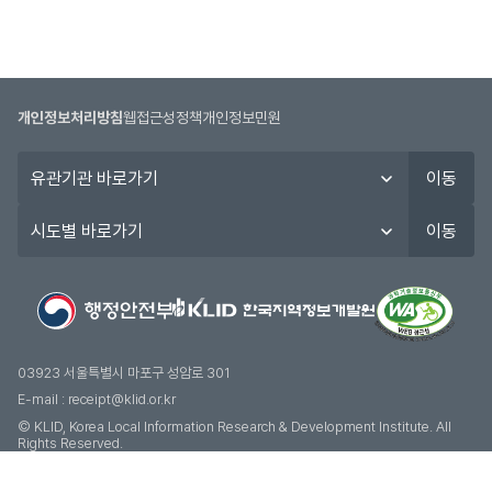
개인정보처리방침
웹접근성정책
개인정보민원
유
이동
관
기
시
이동
관
도
바
별
로
바
가
로
기
가
기
03923 서울특별시 마포구 성암로 301
E-mail :
receipt@klid.or.kr
© KLID, Korea Local Information Research & Development Institute. AII
Rights Reserved.