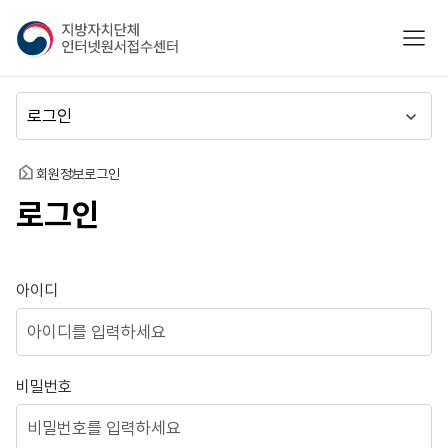
지
모바
방
자
치
메
단
뉴
체
이
인
동
홈
회원정보
로그인
터
로그인
넷
원
서
접
로그인
아이디
수
센
터
비밀번호