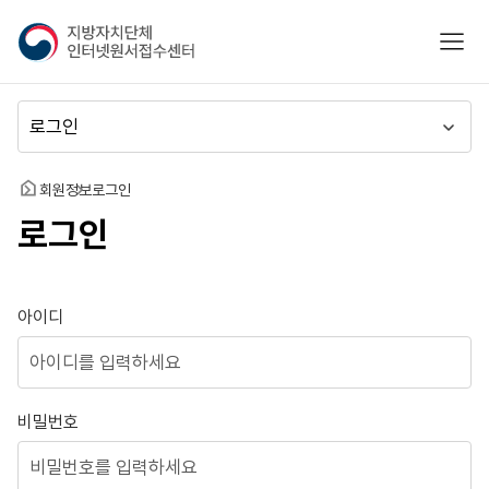
지
모바
방
자
치
메
단
뉴
체
이
인
동
홈
회원정보
로그인
터
로그인
넷
원
서
접
로그인
아이디
수
센
터
비밀번호