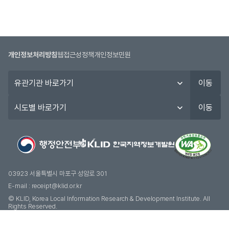
개인정보처리방침
웹접근성정책
개인정보민원
유
이동
관
기
시
이동
관
도
바
별
로
바
가
로
기
가
기
03923 서울특별시 마포구 성암로 301
E-mail :
receipt@klid.or.kr
© KLID, Korea Local Information Research & Development Institute. AII
Rights Reserved.