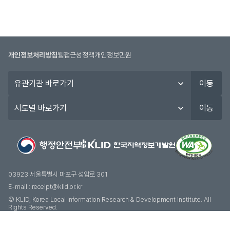
개인정보처리방침
웹접근성정책
개인정보민원
유
이동
관
기
시
이동
관
도
바
별
로
바
가
로
기
가
기
03923 서울특별시 마포구 성암로 301
E-mail :
receipt@klid.or.kr
© KLID, Korea Local Information Research & Development Institute. AII
Rights Reserved.