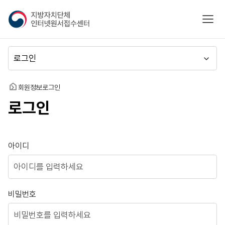
지
모바
방
자
치
메
단
뉴
체
이
인
동
홈
회원정보
로그인
터
로그인
넷
원
서
접
로그인
아이디
수
센
터
비밀번호