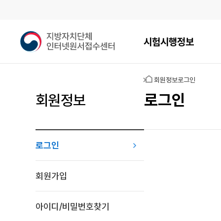
메인메뉴
지
시험시행정보
방
자
치
홈
회원정보
로그인
단
체
로그인
회원정보
인
터
넷
원
로그인
서
접
로그인
수
회원가입
센
터
아이디/비밀번호찾기