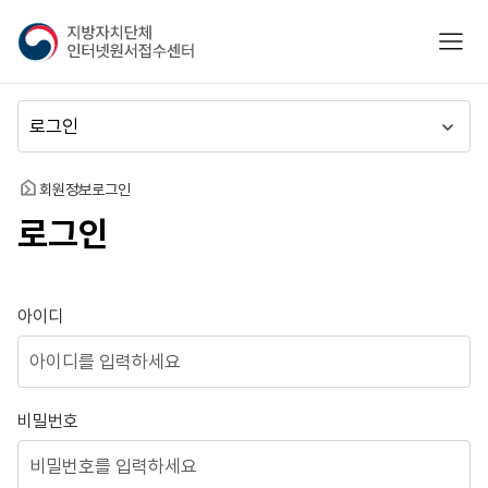
지
모바
방
자
치
메
단
뉴
체
이
인
동
홈
회원정보
로그인
터
로그인
넷
원
서
접
로그인
아이디
수
센
터
비밀번호