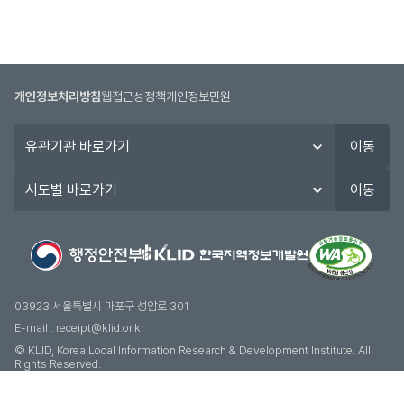
개인정보처리방침
웹접근성정책
개인정보민원
유
이동
관
기
시
이동
관
도
바
별
로
바
가
로
기
가
기
03923 서울특별시 마포구 성암로 301
E-mail :
receipt@klid.or.kr
© KLID, Korea Local Information Research & Development Institute. AII
Rights Reserved.