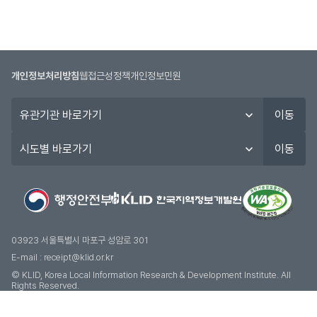
개인정보처리방침
웹접근성정책
개인정보민원
유
이동
관
기
시
이동
관
도
바
별
로
바
가
로
기
가
기
03923 서울특별시 마포구 성암로 301
E-mail :
receipt@klid.or.kr
© KLID, Korea Local Information Research & Development Institute. AII
Rights Reserved.