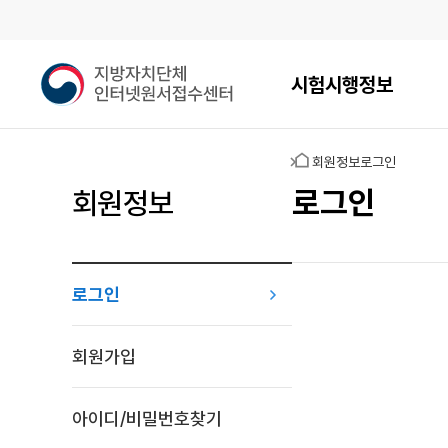
메인메뉴
지
시험시행정보
방
자
치
홈
회원정보
로그인
단
체
로그인
회원정보
인
터
넷
원
로그인
서
접
로그인
수
회원가입
센
터
아이디/비밀번호찾기