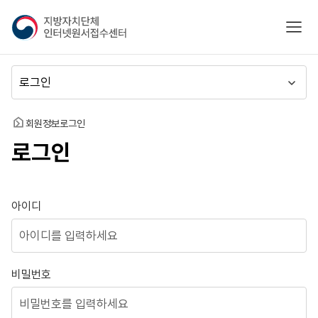
지
모바
방
자
치
메
단
뉴
체
이
인
동
홈
회원정보
로그인
터
로그인
넷
원
서
접
로그인
아이디
수
센
터
비밀번호