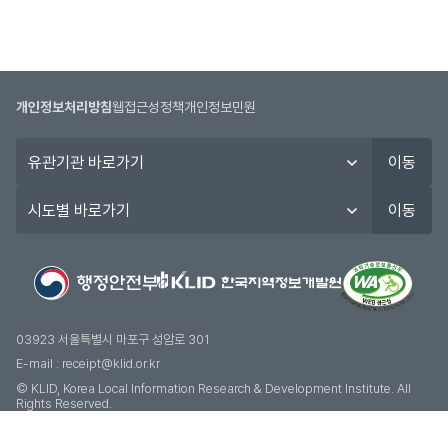
개인정보처리방침
웹접근성정책
개인정보민원
유
이동
관
기
시
이동
관
도
바
별
로
바
가
로
기
가
기
03923 서울특별시 마포구 성암로 301
E-mail :
receipt@klid.or.kr
© KLID, Korea Local Information Research & Development Institute. AII
Rights Reserved.