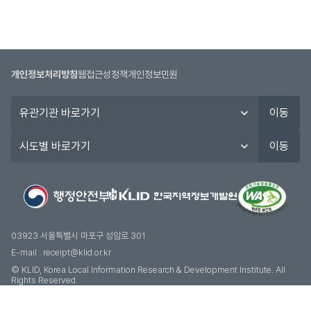
개인정보처리방침
웹접근성정책
개인정보민원
유
이동
관
기
시
이동
관
도
바
별
로
바
가
로
기
가
기
03923 서울특별시 마포구 성암로 301
E-mail :
receipt@klid.or.kr
© KLID, Korea Local Information Research & Development Institute. AII
Rights Reserved.