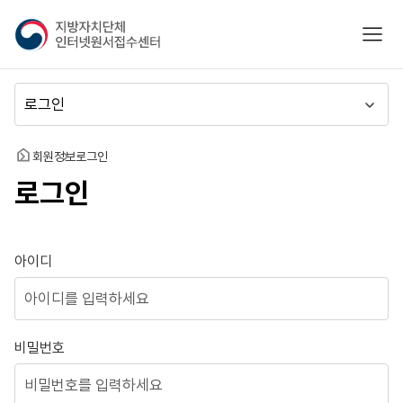
지
모바
방
자
치
메
단
뉴
체
이
인
동
홈
회원정보
로그인
터
로그인
넷
원
서
접
로그인
아이디
수
센
터
비밀번호