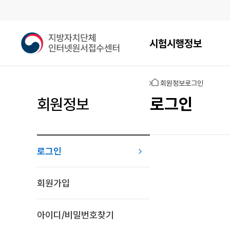
메인메뉴
지
시험시행정보
방
자
치
홈
회원정보
로그인
단
체
로그인
회원정보
인
터
넷
원
로그인
서
접
로그인
수
회원가입
센
터
아이디/비밀번호찾기