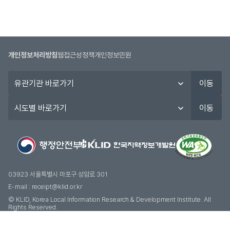
개인정보처리방침
웹접근성정책
개인정보민원
유
이동
관
기
시
이동
관
도
바
별
로
바
가
로
기
가
기
03923 서울특별시 마포구 성암로 301
E-mail :
receipt@klid.or.kr
© KLID, Korea Local Information Research & Development Institute. AII
Rights Reserved.