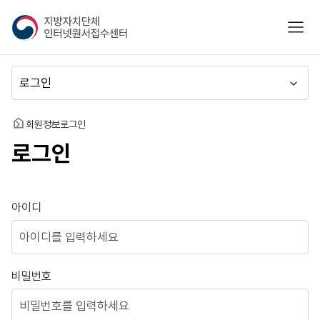
지
모바
방
자
치
메
단
뉴
체
이
인
동
홈
회원정보
로그인
터
로그인
넷
원
서
접
로그인
아이디
수
센
터
비밀번호