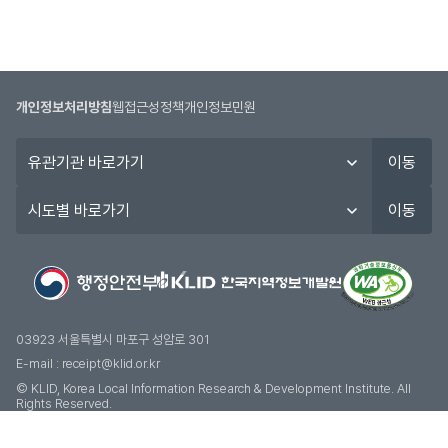
개인정보처리방침
웹접근성정책
개인정보민원
유
이동
관
기
시
이동
관
도
바
별
로
바
가
로
기
가
기
03923 서울특별시 마포구 성암로 301
E-mail :
receipt@klid.or.kr
© KLID, Korea Local Information Research & Development Institute. AII
Rights Reserved.