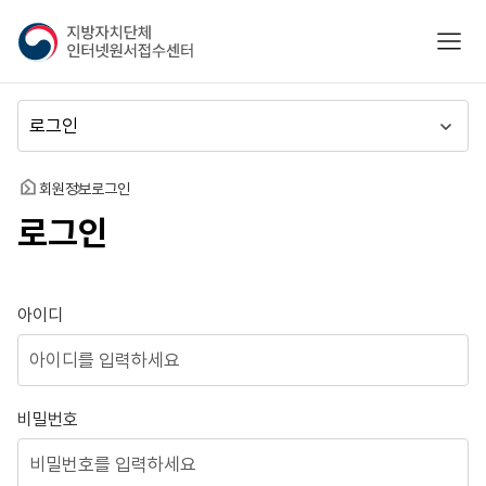
지
모바
방
자
치
메
단
뉴
체
이
인
동
홈
회원정보
로그인
터
로그인
넷
원
서
접
로그인
아이디
수
센
터
비밀번호