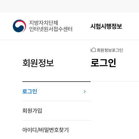
메인메뉴
지
시험시행정보
방
자
치
홈
회원정보
로그인
단
체
로그인
회원정보
인
터
넷
원
로그인
서
접
로그인
수
회원가입
센
터
아이디/비밀번호찾기