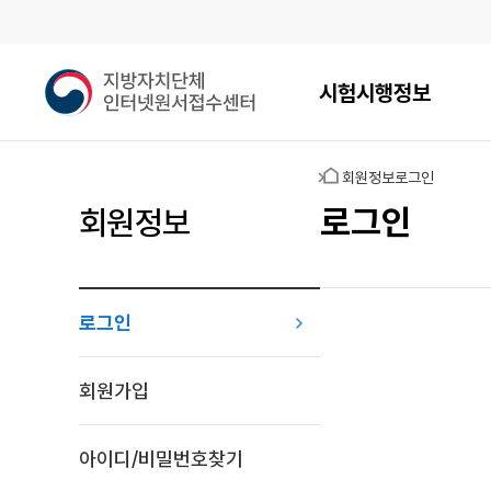
메인메뉴
지
시험시행정보
방
자
치
홈
회원정보
로그인
단
체
로그인
회원정보
인
터
넷
원
로그인
서
접
로그인
수
회원가입
센
터
아이디/비밀번호찾기