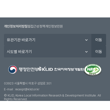
개인정보처리방침
웹접근성정책
개인정보민원
유
이동
관
기
시
이동
관
도
바
별
로
바
가
로
기
가
기
03923 서울특별시 마포구 성암로 301
E-mail :
receipt@klid.or.kr
© KLID, Korea Local Information Research & Development Institute. AII
Rights Reserved.