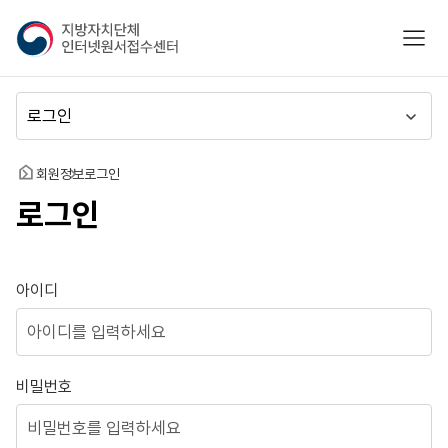
지
모바
방
자
치
메
단
뉴
체
이
인
동
홈
회원정보
로그인
터
로그인
넷
원
서
접
로그인
아이디
수
센
터
비밀번호