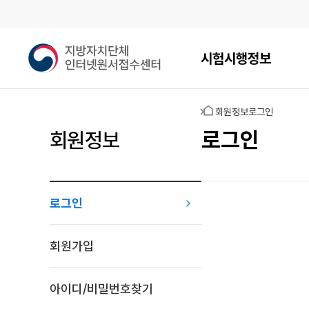
메인메뉴
지
시험시행정보
방
자
치
홈
회원정보
로그인
단
체
로그인
회원정보
인
터
넷
원
로그인
서
접
로그인
수
회원가입
센
터
아이디/비밀번호찾기