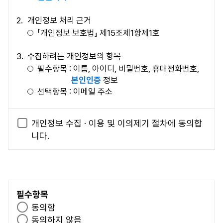
통하여 고지할 것입니다.
개인정보 처리 근거
제 3 조 (이용자의 정의)
「개인정보 보호법」 제15조제1항제1호
이용자란 본 사이트 서비스 페이지에 접속하여 본 약관에
수집하려는 개인정보의 항목
따라 회원으로 가입하고, 본 사이트가 제공하는 서비스를
필수항목 : 이름, 아이디, 비밀번호, 휴대전화번호,
받는 자를 말합니다.
본인인증
정보
선택항목 : 이메일 주소
제 2 장 서비스 제공 및 이용
개인정보의 보유 및 이용기간
개인정보 수집 · 이용 및 이의제기 절차에 동의합
홈페이지 탈퇴시까지 또는 최종 접속일로부터 2년
제 4 조 (이용계약의 성립)
니다.
이 되는 해의 12월 31일
이용계약은 이용자가 본 이용약관 내용에 대한 동의와
이용신청에 대하여 본 사이트의 이용승낙으로 성립합
개인정보 수집에 대한 동의 거부 권리 및 거부에 따른
니다.
제약 사항
본 사이트는 다음 각 항에 해당하는 경우 그 사유가 해
위 사항에 대하여 동의를 거부할 권리가 있으며, 동
소될 때까지 이용계약 성립을 유보할 수 있습니다.
필수항목
의 거부 시에는 회원가입 및 본 사이트에서 제공하
서비스 관련 제반 용량이 부족한 경우
필
동의함
는 원서접수 서비스를 이용할 수 없습니다.
기술상 장애 사유가 있는 경우
수
필
동의하지 않음