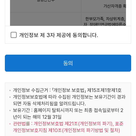
회원 등록 시 허위 내용을 등록한 경우
자
가산자격증 확인
다른 사람의 "서비스" 이용을 방해하거나 "서비스"가
에
제공하는 정보를 도용하는 등 전자거래질서를 위협하
게
한부모가족, 차상위계층, 기초
는 경우
제
자, 장애인연금법에따른수급자 
"서비스"를 이용하여 타인의 개인정보를 도용하거나
제
보건복지부
공
개인정보 제 3자 제공에 동의합니다.
음란, 모욕적, 위협적이거나 타인의 프라이버시를 침해
하
할 수 있는 내용을 공개 또는 게시 행위를 하는 경우
장애사실 정보 확인
해당 영역은 좌우 스크롤하여
는
본 사이트는 『지방공무원인사규칙』 제8조(응시연령)
개
더 많은 정보를 확인할 수 있습니다.
취업지원대상자,
에 따라 공무원의 채용시험에 응시하려는 사람은 일반
국가보훈부
인
의사상자 대상 확인
동의
직 7급 이상(20세 이상), 8급 이하(18세 이상), 기능직
정
채용시험(18세 이상)으로 정하고 있으므로, 만14세 미
보
국사편찬위원회
한국사능력검정시험 성적 
만은 회원자격에 제한됩니다.
표
YBM / 한국TOEIC위원회
TOEIC 성적자료 조회
입
개인정보 수집근거 : 「개인정보 보호법」 제15조제1항제1호
제 7 조 (이용자에 대한 통지)
니
개인정보보호법에 따라 수집된 개인정보는 보유기간이 경과
서울대학교 발전재단 TEPS관리위원회
TEPS 성적자료 조회
본 사이트는 다수의 이용자에 대한 통지를 하는 경우 본 서
다.
되면 자동 삭제처리됨을 알려드립니다.
비스 메인 게시판에 게시함으로써 개별 통지에 갈음할 수
제
보유기간 : 홈페이지 탈퇴시까지 또는 최종 접속일로부터 2
한국지텔프 / 한국G-TELP위원회
GTELP 성적자료 조회
있습니다.
공
년이 되는 해의 12월 31일
받
관련법률 : 개인정보보호법 제21조(개인정보의 파기), 표준
영어능력검정시험 성적 
제 8 조 (이용자의 의무 및 행동규범)
는
개인정보보호지침 제10조(개인정보의 파기방법 및 절차)