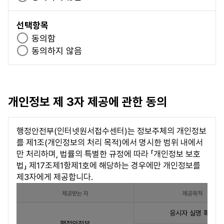
이용자가 되고자 하는 자는 본 사이트가 정한 소정의
항
수
이의제기 절차
절차를 거쳐서 "동의합니다." 단추를 누르면 본 약관에
목
항
본 사이트에서는 지방자치단체 공무원 임용시험 및
선택항목
동의하는 것으로 간주합니다.
수렵면허 자격시험 응시에 필요 한 최소한의 개인정
목
선
동의함
보를 수집·이용하고 있습니다.
택
선
동의하지 않음
제 5 조 (이용계약의 해지)
이에 대한 이의제기 시 개인정보 취급부서(취급자)
항
택
로 접수해 주시기 바랍니다.
이용자는 회원가입이후 본 사이트에서 제공하는 서비
목
항
연락처 : 「개인정보처리방침」 11조 참조
스를 제공받을 의사가 없는 등의 사유가 있을 경우 회
목
개인정보처리방침 바로가기
원탈퇴(개인정보 삭제)를 할 수 있습니다.
개인정보 제 3자 제공에 관한 동의
상담시간 : 월~금 09:00~18:00(토, 일, 공휴
본 사이트는 다음에 해당하는 경우에는 회원탈퇴를 승
일 휴무)
낙하지 아니할 수 있습니다.
이용자가 접수한 해당 시험의 시험일정이 종료되지
행정안전부(인터넷원서접수센터)는 정보주체의 개인정보
않았을 때(시험일정 종료시점은 통상적으로 해당
를 제1조(개인정보의 처리 목적)에서 명시한 범위 내에서
시험의 최종합격자 발표일로 한다.)
만 처리하며, 법률의 특별한 규정에 따라 「개인정보 보호
법」 제17조제1항제1호에 해당하는 경우에만 개인정보를
제 6 조 (이용자 자격 상실 등)
제3자에게 제공합니다.
이용자가 다음 각 호의 사유에 해당하는 경우, 본 사이트는
제공받는 자
제공목적
이용자의 회원자격을 적절한 방법으로 제한 및 정지, 상실
제
시킬 수 있습니다.
응시자 실명 확인
3
행정안전부