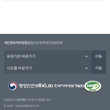
자,
이용자는 다음 각 호의 행위를 하여서는 안됩니다.
제
인사혁신처 사이버국가고시센터
부정행위자 검증
회원가입신청 또는 변경시 허위내용을 등록하는 행
공
위
시험시행 후 이의제기 접수관련
목
본 사이트에 타인이 게시한 정보를 변경하는 행위
본인여부 확인
적,
본 사이트 기타 제3자의 인격권 또는 지적재산권을
제
침해하거나 업무를 방해하는 행위
지방공무원 합격증 자
공
다른 이용자의 정보를 도용하는 행위
정부24
항
외설 또는 폭력적인 메시지 등이 담긴 메일을 보내
개인정보처리방침
웹접근성정책
개인정보민원
목,
임용등록 제출서류
거나 기타 타인의 프라이버시를 침해할 수 있는 정
보
유
보를 공개 또는 게시하는 행위
이동
유
관
본 사이트의 직원이나 타인의 명의를 사칭 또는 도
및
기
표준지방인사정보시스템
시험의 채점, 합격자 처리, 인
시
용하여 글을 게시하거나 메일을 발송하는 행위
이동
이
관
도
다른 이용자에 대한 개인정보를 수집, 저장, 공개하
용
바
별
는 행위
기
로
바
ETS KOREA
TOEFL 성적자료 조회
본 사이트가 제공하는 서비스에 정한 약관 등 기타
간
가
로
서비스 이용에 관한 규정을 위반하는 행위
으
대한상공회의소
FLEX 성적자료 조회
기
가
사전 허락 없이 자동화된 수단(매크로, 스크래핑
로
기
등)을 이용하여 당 사이트가 제공한 서비스에 로그
03923 서울특별시 마포구 성암로 301
구
고용노동부, 국가보훈부, 국토교통부,
인을 시도 또는 로그인하는 행위(인증정보를 이용
E-mail :
receipt@klid.or.kr
금융위원회, 기획재정부,
성