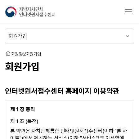
지
모바
방
자
치
메
단
뉴
체
이
인
동
홈
회원정보
회원가입
터
회원가입
넷
원
서
접
인터넷원서접수센터 홈페이지 이용약관
수
센
터
제 1 장 총칙
제 1 조 (목적)
본 약관은 자치단체통합 인터넷원서접수센터(이하 "본 사
이트")에서 제공하는 서비스(이하 "서비스")를 이용함에