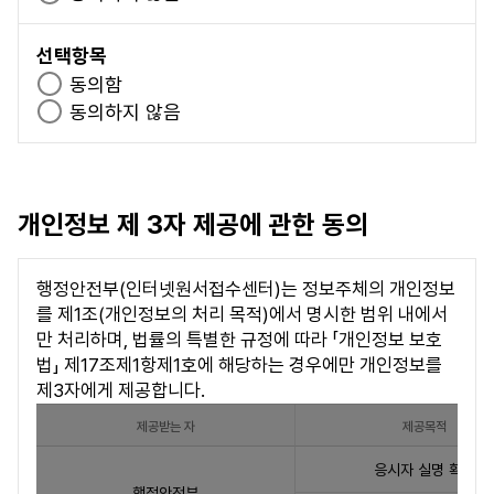
이용자가 되고자 하는 자는 본 사이트가 정한 소정의
항
수
이의제기 절차
절차를 거쳐서 "동의합니다." 단추를 누르면 본 약관에
목
항
본 사이트에서는 지방자치단체 공무원 임용시험 및
선택항목
동의하는 것으로 간주합니다.
수렵면허 자격시험 응시에 필요 한 최소한의 개인정
목
선
동의함
보를 수집·이용하고 있습니다.
택
선
동의하지 않음
제 5 조 (이용계약의 해지)
이에 대한 이의제기 시 개인정보 취급부서(취급자)
항
택
로 접수해 주시기 바랍니다.
이용자는 회원가입이후 본 사이트에서 제공하는 서비
목
항
연락처 : 「개인정보처리방침」 11조 참조
스를 제공받을 의사가 없는 등의 사유가 있을 경우 회
목
개인정보처리방침 바로가기
원탈퇴(개인정보 삭제)를 할 수 있습니다.
개인정보 제 3자 제공에 관한 동의
상담시간 : 월~금 09:00~18:00(토, 일, 공휴
본 사이트는 다음에 해당하는 경우에는 회원탈퇴를 승
일 휴무)
낙하지 아니할 수 있습니다.
이용자가 접수한 해당 시험의 시험일정이 종료되지
행정안전부(인터넷원서접수센터)는 정보주체의 개인정보
않았을 때(시험일정 종료시점은 통상적으로 해당
를 제1조(개인정보의 처리 목적)에서 명시한 범위 내에서
시험의 최종합격자 발표일로 한다.)
만 처리하며, 법률의 특별한 규정에 따라 「개인정보 보호
법」 제17조제1항제1호에 해당하는 경우에만 개인정보를
제 6 조 (이용자 자격 상실 등)
제3자에게 제공합니다.
이용자가 다음 각 호의 사유에 해당하는 경우, 본 사이트는
제공받는 자
제공목적
이용자의 회원자격을 적절한 방법으로 제한 및 정지, 상실
제
시킬 수 있습니다.
응시자 실명 확인
3
행정안전부