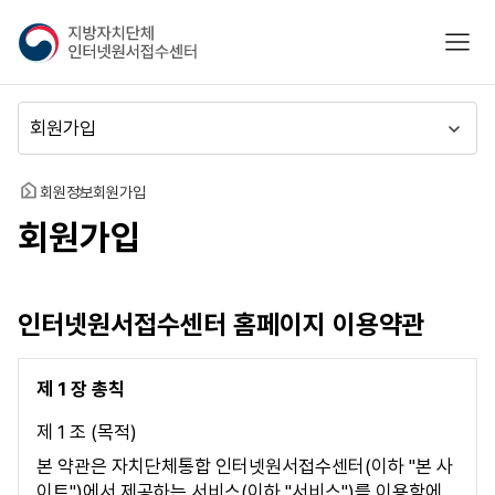
지
모바
방
자
치
메
단
뉴
체
이
인
동
홈
회원정보
회원가입
터
회원가입
넷
원
서
접
인터넷원서접수센터 홈페이지 이용약관
수
센
터
제 1 장 총칙
제 1 조 (목적)
본 약관은 자치단체통합 인터넷원서접수센터(이하 "본 사
이트")에서 제공하는 서비스(이하 "서비스")를 이용함에