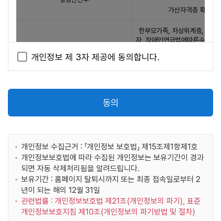
회원 등록 시 허위 내용을 등록한 경우
자
가산자격증 확인
다른 사람의 "서비스" 이용을 방해하거나 "서비스"가
에
제공하는 정보를 도용하는 등 전자거래질서를 위협하
게
한부모가족, 차상위계층, 기초
는 경우
제
자, 장애인연금법에따른수급자 
"서비스"를 이용하여 타인의 개인정보를 도용하거나
제
보건복지부
공
개인정보 제 3자 제공에 동의합니다.
음란, 모욕적, 위협적이거나 타인의 프라이버시를 침해
하
할 수 있는 내용을 공개 또는 게시 행위를 하는 경우
장애사실 정보 확인
해당 영역은 좌우 스크롤하여
는
본 사이트는 『지방공무원인사규칙』 제8조(응시연령)
개
더 많은 정보를 확인할 수 있습니다.
취업지원대상자,
에 따라 공무원의 채용시험에 응시하려는 사람은 일반
국가보훈부
인
의사상자 대상 확인
동의
직 7급 이상(20세 이상), 8급 이하(18세 이상), 기능직
정
채용시험(18세 이상)으로 정하고 있으므로, 만14세 미
보
국사편찬위원회
한국사능력검정시험 성적 
만은 회원자격에 제한됩니다.
표
YBM / 한국TOEIC위원회
TOEIC 성적자료 조회
입
개인정보 수집근거 : 「개인정보 보호법」 제15조제1항제1호
제 7 조 (이용자에 대한 통지)
니
개인정보보호법에 따라 수집된 개인정보는 보유기간이 경과
서울대학교 발전재단 TEPS관리위원회
TEPS 성적자료 조회
본 사이트는 다수의 이용자에 대한 통지를 하는 경우 본 서
다.
되면 자동 삭제처리됨을 알려드립니다.
비스 메인 게시판에 게시함으로써 개별 통지에 갈음할 수
제
보유기간 : 홈페이지 탈퇴시까지 또는 최종 접속일로부터 2
한국지텔프 / 한국G-TELP위원회
GTELP 성적자료 조회
있습니다.
공
년이 되는 해의 12월 31일
받
관련법률 : 개인정보보호법 제21조(개인정보의 파기), 표준
영어능력검정시험 성적 
제 8 조 (이용자의 의무 및 행동규범)
는
개인정보보호지침 제10조(개인정보의 파기방법 및 절차)