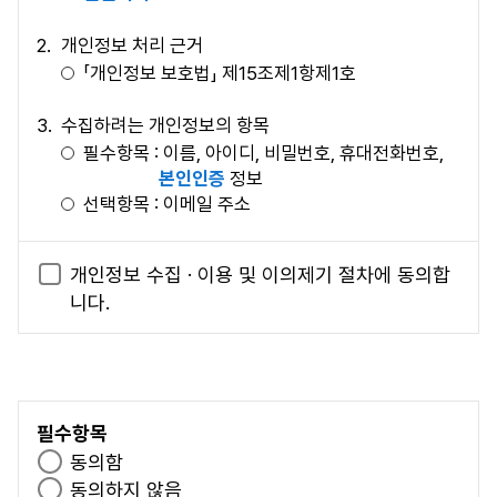
통하여 고지할 것입니다.
개인정보 처리 근거
제 3 조 (이용자의 정의)
「개인정보 보호법」 제15조제1항제1호
이용자란 본 사이트 서비스 페이지에 접속하여 본 약관에
수집하려는 개인정보의 항목
따라 회원으로 가입하고, 본 사이트가 제공하는 서비스를
필수항목 : 이름, 아이디, 비밀번호, 휴대전화번호,
받는 자를 말합니다.
본인인증
정보
선택항목 : 이메일 주소
제 2 장 서비스 제공 및 이용
개인정보의 보유 및 이용기간
개인정보 수집 · 이용 및 이의제기 절차에 동의합
홈페이지 탈퇴시까지 또는 최종 접속일로부터 2년
제 4 조 (이용계약의 성립)
니다.
이 되는 해의 12월 31일
이용계약은 이용자가 본 이용약관 내용에 대한 동의와
이용신청에 대하여 본 사이트의 이용승낙으로 성립합
개인정보 수집에 대한 동의 거부 권리 및 거부에 따른
니다.
제약 사항
본 사이트는 다음 각 항에 해당하는 경우 그 사유가 해
위 사항에 대하여 동의를 거부할 권리가 있으며, 동
소될 때까지 이용계약 성립을 유보할 수 있습니다.
필수항목
의 거부 시에는 회원가입 및 본 사이트에서 제공하
서비스 관련 제반 용량이 부족한 경우
필
동의함
는 원서접수 서비스를 이용할 수 없습니다.
기술상 장애 사유가 있는 경우
수
필
동의하지 않음