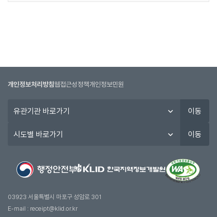
자,
이용자는 다음 각 호의 행위를 하여서는 안됩니다.
제
인사혁신처 사이버국가고시센터
부정행위자 검증
회원가입신청 또는 변경시 허위내용을 등록하는 행
공
위
시험시행 후 이의제기 접수관련
목
본 사이트에 타인이 게시한 정보를 변경하는 행위
본인여부 확인
적,
본 사이트 기타 제3자의 인격권 또는 지적재산권을
제
침해하거나 업무를 방해하는 행위
지방공무원 합격증 자
공
다른 이용자의 정보를 도용하는 행위
정부24
항
외설 또는 폭력적인 메시지 등이 담긴 메일을 보내
개인정보처리방침
웹접근성정책
개인정보민원
목,
임용등록 제출서류
거나 기타 타인의 프라이버시를 침해할 수 있는 정
보
유
보를 공개 또는 게시하는 행위
이동
유
관
본 사이트의 직원이나 타인의 명의를 사칭 또는 도
및
기
표준지방인사정보시스템
시험의 채점, 합격자 처리, 인
시
용하여 글을 게시하거나 메일을 발송하는 행위
이동
이
관
도
다른 이용자에 대한 개인정보를 수집, 저장, 공개하
용
바
별
는 행위
기
로
바
ETS KOREA
TOEFL 성적자료 조회
본 사이트가 제공하는 서비스에 정한 약관 등 기타
간
가
로
서비스 이용에 관한 규정을 위반하는 행위
으
대한상공회의소
FLEX 성적자료 조회
기
가
사전 허락 없이 자동화된 수단(매크로, 스크래핑
로
기
등)을 이용하여 당 사이트가 제공한 서비스에 로그
03923 서울특별시 마포구 성암로 301
구
고용노동부, 국가보훈부, 국토교통부,
인을 시도 또는 로그인하는 행위(인증정보를 이용
E-mail :
receipt@klid.or.kr
금융위원회, 기획재정부,
성