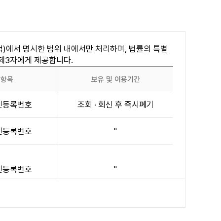
하려는 사람은 일반직 7급 이상(20세 이상), 8급
은 회원자격에 제한됩니다.
)에서 명시한 범위 내에서만 처리하며, 법률의 특별
로써 개별 통지에 갈음할 수 있습니다.
 제3자에게 제공합니다.
공항목
보유 및 이용기간
주민등록번호
조회 · 회신 후 즉시폐기
 행위
주민등록번호
"
 침해할 수 있는 정보를 공개 또는 게시하는 행위
 발송하는 행위
주민등록번호
"
반하는 행위
공한 서비스에 로그인을 시도 또는 로그인하는 행위(인
주민등록번호
"
제2, 3항에서 정한 바에 따라 이용자의 회원자격을 적절