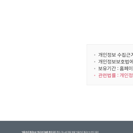
정
한 방법으로 제한
보
국가보
이용자는 그 귀
표
입
제 9 조 (회원정보
니
국사편찬
다.
이용자의 개인정
제
본 사이트의 이용
YBM / 한국T
공
개인정보의 수
받
개인정보 수집근거 
개인정보의 사
는
개인정보보호법에
서울대학교 발전재
니다. 단 전
자,
보유기간 : 홈페이
리위원
위원회의 요청
제
관련법률 : 개인
공개한 경우
공
개인정보의 관
한국지텔프 / 한국
목
개인정보의 보
회
적,
비밀번호를 
제
되며, 작업 
공
람/수정할 수
항
본 사이트에 본 
목,
의하는 것으로 
인사혁신처 사이
보
개인정보처리방침
웹접근성정책
개인정보민원