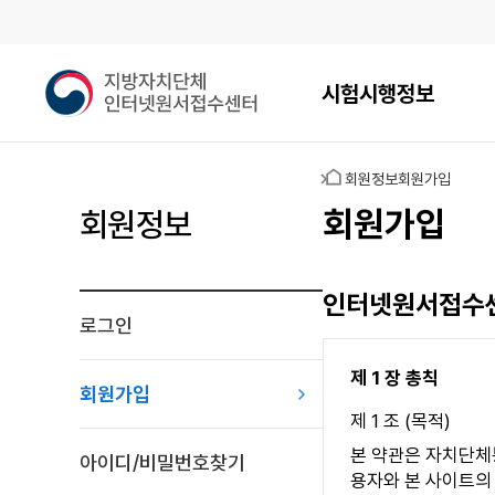
메인메뉴
지
시험시행정보
방
자
치
홈
회원정보
회원가입
단
체
회원가입
회원정보
인
터
넷
인터넷원서접수센
원
로그인
서
접
제 1 장 총칙
수
회원가입
센
제 1 조 (목적)
터
본 약관은 자치단체
아이디/비밀번호찾기
용자와 본 사이트의