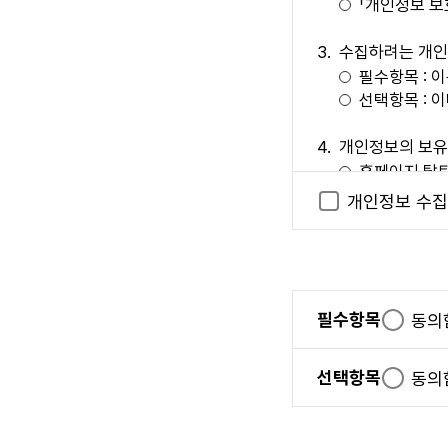
「개인정보 보
본 사이트는 다음
서비스 관련 
수집하려는 개인
기술상 장애 
필수항목 : 
이용자가 되고자 
선택항목 : 
제 5 조 (이용계약의
개인정보의 보유
이용자는 회원가
홈페이지 탈퇴
있습니다.
개인정보 수집
본 사이트는 다
개인정보 수집에 
이용자가 접
위 사항에 대
다.)
없습니다.
제 6 조 (이용자 자
이의제기 절차
필수항목
필
동의
이용자가 다음 각 호
본 사이트에서
수
회원 등록 시 허
이에 대한 이
항
선택항목
선
동의
다른 사람의 "
연락처 
목
택
"서비스"를 이
상담시간 
항
게시 행위를 하