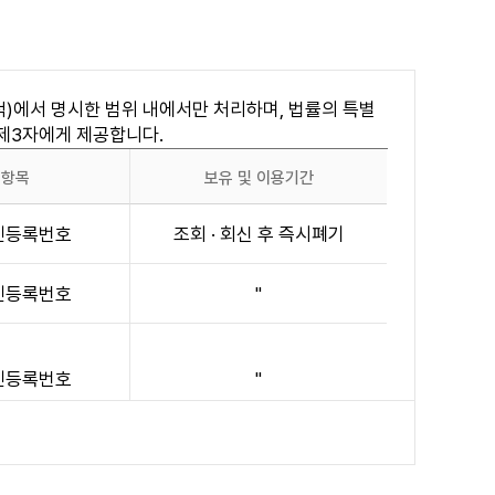
하려는 사람은 일반직 7급 이상(20세 이상), 8급
은 회원자격에 제한됩니다.
)에서 명시한 범위 내에서만 처리하며, 법률의 특별
로써 개별 통지에 갈음할 수 있습니다.
 제3자에게 제공합니다.
공항목
보유 및 이용기간
주민등록번호
조회 · 회신 후 즉시폐기
 행위
주민등록번호
"
 침해할 수 있는 정보를 공개 또는 게시하는 행위
 발송하는 행위
주민등록번호
"
반하는 행위
공한 서비스에 로그인을 시도 또는 로그인하는 행위(인
주민등록번호
"
제2, 3항에서 정한 바에 따라 이용자의 회원자격을 적절