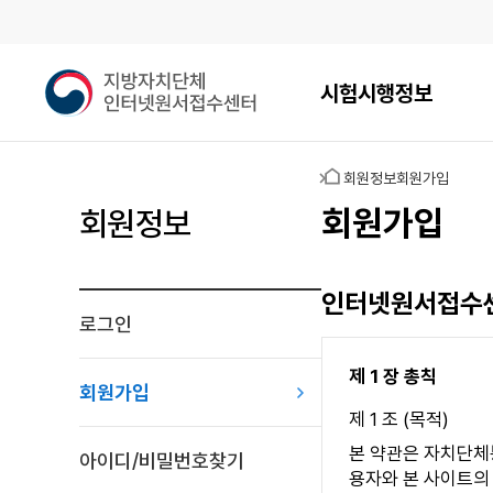
메인메뉴
지
시험시행정보
방
자
치
홈
회원정보
회원가입
단
체
회원가입
회원정보
인
터
넷
인터넷원서접수센
원
로그인
서
접
제 1 장 총칙
수
회원가입
센
제 1 조 (목적)
터
본 약관은 자치단체
아이디/비밀번호찾기
용자와 본 사이트의