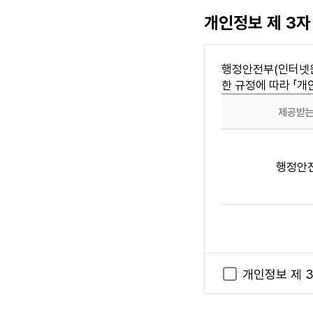
본 사이트는 『지
목
개인정보 제 3자
이하(18세 이상
제 7 조 (이용자에 
행정안전부(인터넷원
본 사이트는 다수의
한 규정에 따라 「
제 8 조 (이용자의
제공받는
이용자는 다음 
제
회원가입신청
3
본 사이트에
행정안
자
본 사이트 
에
다른 이용자
게
외설 또는 폭
제
본 사이트의 
공
다른 이용자에
하
본 사이트가 
보건복
는
개인정보 제 
사전 허락 없
개
증정보를 이
인
제 1 항 각호에