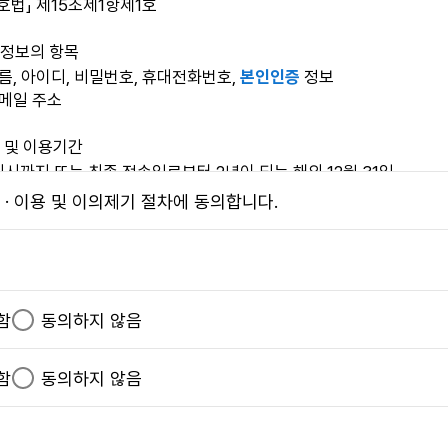
호법」 제15조제1항제1호
 각 항에 해당하는 경우 그 사유가 해소될 때까지 이용계약 성립을 
제반 용량이 부족한 경우
정보의 항목
사유가 있는 경우
이름, 아이디, 비밀번호, 휴대전화번호,
본인인증
정보
하는 자는 본 사이트가 정한 소정의 절차를 거쳐서 "동의합니다." 
이메일 주소
 해지)
 및 이용기간
입이후 본 사이트에서 제공하는 서비스를 제공받을 의사가 없는 등의 
시까지 또는 최종 접속일로부터 2년이 되는 해의 12월 31일
 · 이용 및 이의제기 절차에 동의합니다.
음에 해당하는 경우에는 회원탈퇴를 승낙하지 아니할 수 있습니다.
대한 동의 거부 권리 및 거부에 따른 제약 사항
수한 해당 시험의 시험일정이 종료되지 않았을 때(시험일정 종료시점
하여 동의를 거부할 권리가 있으며, 동의 거부 시에는 회원가입 및 
격 상실 등)
함
필
동의하지 않음
의 사유에 해당하는 경우, 본 사이트는 이용자의 회원자격을 적절한 
는 지방자치단체 공무원 임용시험 및 수렵면허 자격시험 응시에 필요
수
위 내용을 등록한 경우
의제기 시 개인정보 취급부서(취급자)로 접수해 주시기 바랍니다.
항
함
선
동의하지 않음
서비스" 이용을 방해하거나 "서비스"가 제공하는 정보를 도용하는 등
: 「개인정보처리방침」 11조 참조
개인정보처리방침 바로가기
목
택
용하여 타인의 개인정보를 도용하거나 음란, 모욕적, 위협적이거나 타
: 월~금 09:00~18:00(토, 일, 공휴일 휴무)
항
는 경우