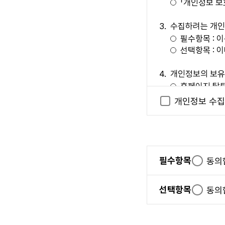
「개인정보 보
본 사이트는 다음
서비스 관련 
수집하려는 개인
기술상 장애 
필수항목 : 
이용자가 되고자 
선택항목 : 
제 5 조 (이용계약의
개인정보의 보유
이용자는 회원가
홈페이지 탈퇴
있습니다.
개인정보 수집
본 사이트는 다
개인정보 수집에 
이용자가 접
위 사항에 대
다.)
없습니다.
제 6 조 (이용자 자
이의제기 절차
필수항목
필
동의
이용자가 다음 각 호
본 사이트에서
수
회원 등록 시 허
이에 대한 이
항
선택항목
선
동의
다른 사람의 "
연락처 
목
택
"서비스"를 이
상담시간 
항
게시 행위를 하