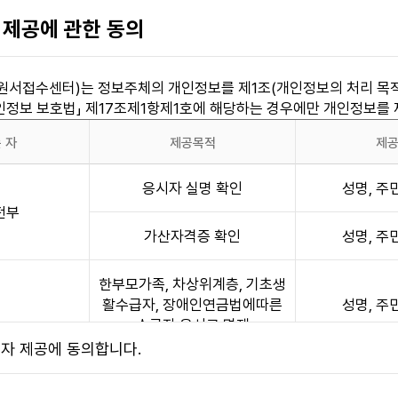
방공무원인사규칙』 제8조(응시연령)에 따라 공무원의 채용시험에 응시
목
 제공에 관한 동의
), 기능직 채용시험(18세 이상)으로 정하고 있으므로, 만14세 미만
대한 통지)
서접수센터)는 정보주체의 개인정보를 제1조(개인정보의 처리 목적
 이용자에 대한 통지를 하는 경우 본 서비스 메인 게시판에 게시함으
개인정보 보호법」 제17조제1항제1호에 해당하는 경우에만 개인정보를
 의무 및 행동규범)
 자
제공목적
제
각 호의 행위를 하여서는 안됩니다.
 또는 변경시 허위내용을 등록하는 행위
응시자 실명 확인
성명, 
 타인이 게시한 정보를 변경하는 행위
전부
기타 제3자의 인격권 또는 지적재산권을 침해하거나 업무를 방해하는
가산자격증 확인
성명, 
의 정보를 도용하는 행위
력적인 메시지 등이 담긴 메일을 보내거나 기타 타인의 프라이버시를
한부모가족, 차상위계층, 기초생
직원이나 타인의 명의를 사칭 또는 도용하여 글을 게시하거나 메일을
활수급자, 장애인연금법에따른
성명, 
 대한 개인정보를 수집, 저장, 공개하는 행위
수급자 응시료 면제
제공하는 서비스에 정한 약관 등 기타 서비스 이용에 관한 규정을 위
지부
3자 제공에 동의합니다.
이 자동화된 수단(매크로, 스크래핑 등)을 이용하여 당 사이트가 제
용하여 로그인 후 개인정보를 수집하는 행위를 포함)
장애사실 정보 확인
성명, 
 해당하는 행위를 한 이용자가 있을 경우 본 사이트는 본 약관 제6조 