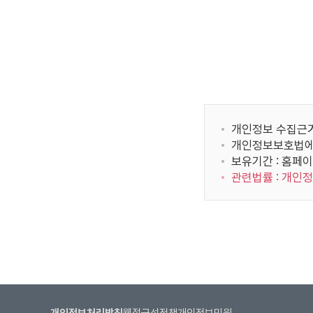
정
한 방법으로 제한
보
국가보
이용자는 그 귀
표
입
제 9 조 (회원정보
니
국사편찬
다.
이용자의 개인정
제
본 사이트의 이용
YBM / 한국T
공
개인정보의 수
받
개인정보 수집근거 
개인정보의 사
는
개인정보보호법에
서울대학교 발전재
니다. 단 전
자,
보유기간 : 홈페이
리위원
위원회의 요청
제
관련법률 : 개인
공개한 경우
공
개인정보의 관
한국지텔프 / 한국
목
개인정보의 보
회
적,
비밀번호를 
제
되며, 작업 
공
람/수정할 수
항
본 사이트에 본 
목,
의하는 것으로 
인사혁신처 사이
보
개인정보처리방침
웹접근성정책
개인정보민원